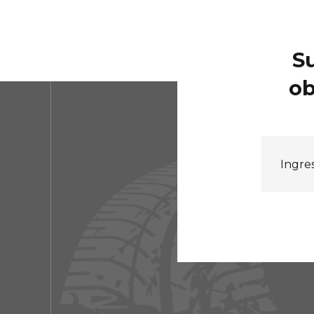
Su
ob