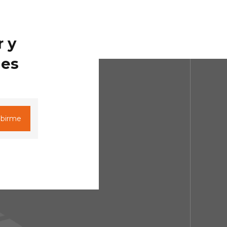
r y
des