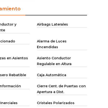
amiento
nductor y
Airbags Laterales
nte
icionado
Alarma de Luces
Encendidas
as en Asientos
Asiento Conductor
Regulable en Altura
sero Rebatible
Caja Automática
 Información
Cierre Cent. de Puertas con
Apertura a Dist.
Inerciales
Cristales Polarizados