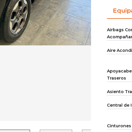
Equip
Airbags Co
Acompaña
Aire Acond
Apoyacabez
Traseros
Asiento Tra
Central de
Cinturones 