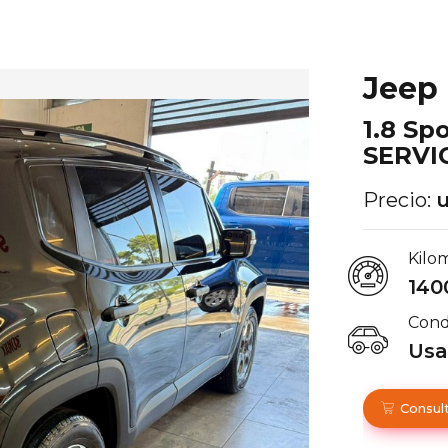
Jeep
1.8 Sp
SERVI
Precio:
u
Kilo
140
Cond
Us
Consult