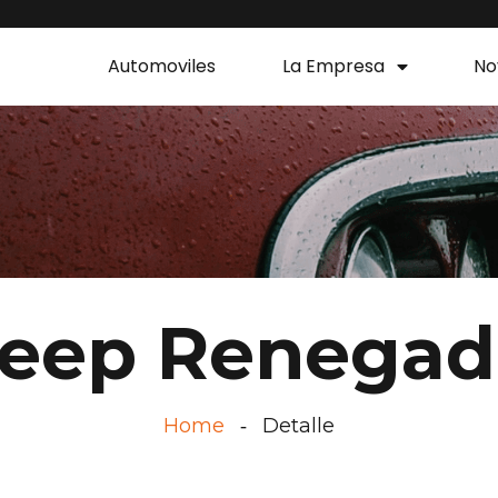
Automoviles
La Empresa
No
Jeep Renegad
Home
Detalle